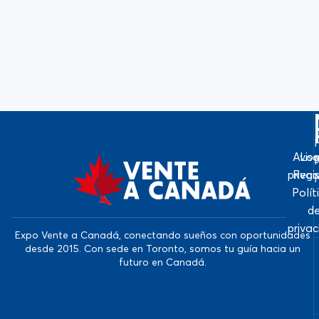
Avis
Log
priva
Regi
Polít
d
priva
Expo Vente a Canadá, conectando sueños con oportunidades
desde 2015. Con sede en Toronto, somos tu guía hacia un
futuro en Canadá.