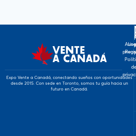
Avis
Log
priva
Regi
Polít
d
priva
Expo Vente a Canadá, conectando sueños con oportunidades
desde 2015. Con sede en Toronto, somos tu guía hacia un
futuro en Canadá.