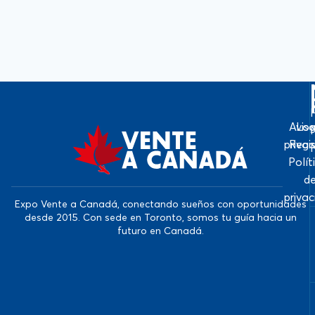
Avis
Log
priva
Regi
Polít
d
priva
Expo Vente a Canadá, conectando sueños con oportunidades
desde 2015. Con sede en Toronto, somos tu guía hacia un
futuro en Canadá.