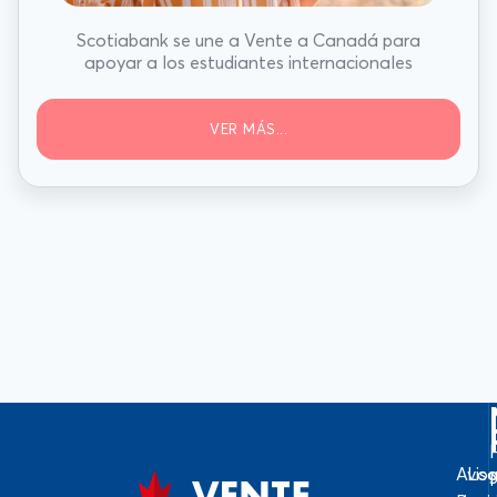
Scotiabank se une a Vente a Canadá para
apoyar a los estudiantes internacionales
VER MÁS...
Avis
Log