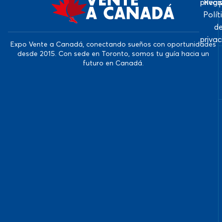
priva
Regi
Polít
d
priva
Expo Vente a Canadá, conectando sueños con oportunidades
desde 2015. Con sede en Toronto, somos tu guía hacia un
futuro en Canadá.