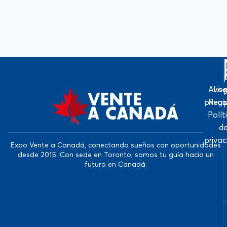
Avis
Log
priva
Regi
Polít
d
priva
Expo Vente a Canadá, conectando sueños con oportunidades
desde 2015. Con sede en Toronto, somos tu guía hacia un
futuro en Canadá.