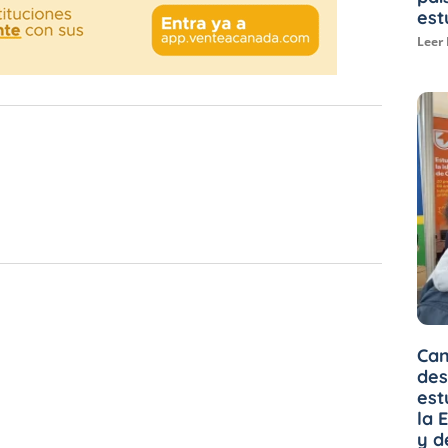
est
Leer
Can
des
est
la 
y d