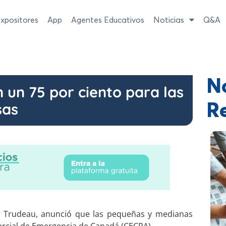
xpositores
App
Agentes Educativos
Noticias
Q&A
No
n un 75 por ciento para las
sas
R
in Trudeau, anunció que las pequeñas y medianas