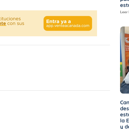
est
Leer
Can
des
est
la 
y d