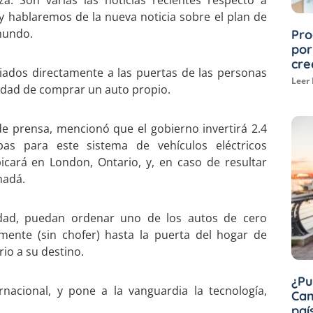
a. Son varias las noticias recientes respecto a
y hablaremos de la nueva noticia sobre el plan de
mundo.
Pro
por
cre
iados directamente a las puertas de las personas
Leer
esidad de comprar un auto propio.
e prensa, mencionó que el gobierno invertirá 2.4
as para este sistema de vehículos eléctricos
icará en London, Ontario, y, en caso de resultar
nadá.
idad, puedan ordenar uno de los autos de cero
amente (sin chofer) hasta la puerta del hogar de
io a su destino.
¿Pu
rnacional, y pone a la vanguardia la tecnología,
Can
paí