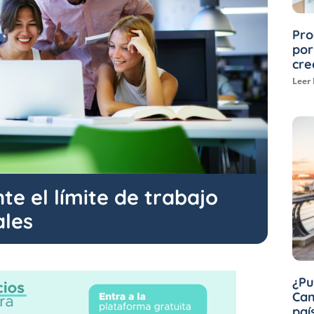
Pro
por
cre
Leer
e el límite de trabajo
ales
¿Pu
Can
paí