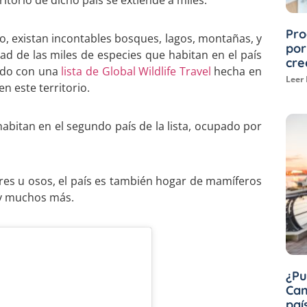
ritorio de dicho país se extiende a miles.
Pro
, existan incontables bosques, lagos, montañas, y
por
d de las miles de especies que habitan en el país
cre
erdo con una
lista de Global Wildlife Travel
hecha en
Leer
n este territorio.
abitan en el segundo país de la lista, ocupado por
res u osos, el país es también hogar de mamíferos
, y muchos más.
¿Pu
Can
paí