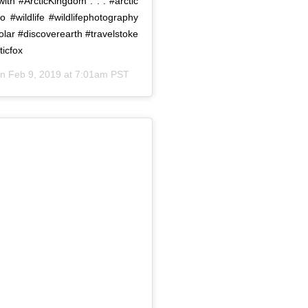
with #ArcticKingdom . . . #arctic
 #wildlife #wildlifephotography
olar #discoverearth #travelstoke
ticfox
on
Feb 9, 2019 at 7:01am PST