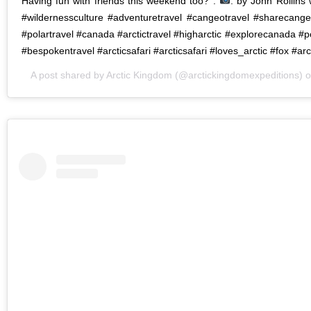
Having fun with friends this weekend too? .
: by John Rollins 
#wildernessculture #adventuretravel #cangeotravel #sharecangeo
#polartravel #canada #arctictravel #higharctic #explorecanada #p
#bespokentravel #arcticsafari #arcticsafari #loves_arctic #fox #arc
A post shared by
Arctic Kingdom
(@arctickingdomexpeditions) 