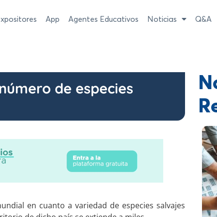
xpositores
App
Agentes Educativos
Noticias
Q&A
No
 número de especies
R
undial en cuanto a variedad de especies salvajes