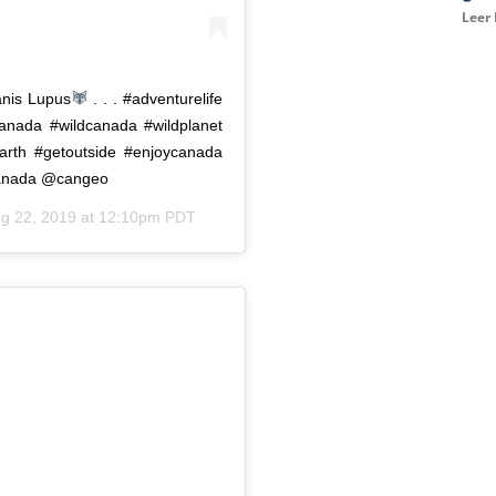
Leer
anis Lupus
. . . #adventurelife
canada #wildcanada #wildplanet
earth #getoutside #enjoycanada
canada @cangeo
g 22, 2019 at 12:10pm PDT