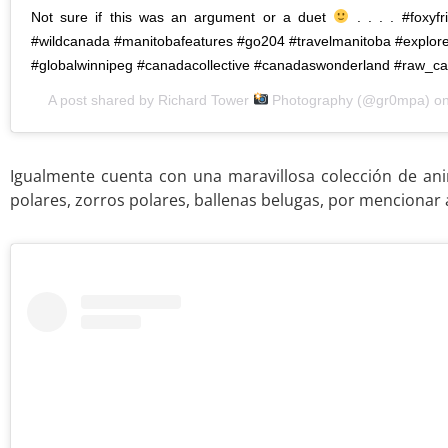
Not sure if this was an argument or a duet
. . . . #foxyf
#wildcanada #manitobafeatures #go204 #travelmanitoba #explor
#globalwinnipeg #canadacollective #canadaswonderland #raw_c
A post shared by
Richard Tower
Photography
(@gr0mpa) o
Igualmente cuenta con una maravillosa colección de an
polares, zorros polares, ballenas belugas, por mencionar 