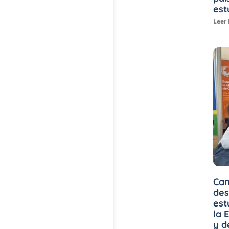
est
Leer
Can
des
est
la 
y d