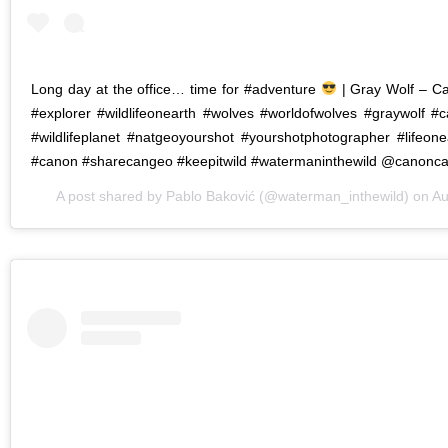
Long day at the office… time for #adventure
| Gray Wolf – C
#explorer #wildlifeonearth #wolves #worldofwolves #graywolf #
#wildlifeplanet #natgeoyourshot #yourshotphotographer #lifeon
#canon #sharecangeo #keepitwild #watermaninthewild @canon
A post shared by
Pablo Baković
(@waterman_inthewild) on
Au