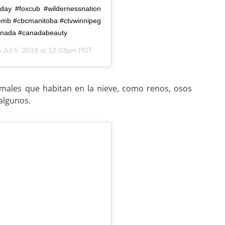
riday #foxcub #wildernessnation
emb #cbcmanitoba #ctvwinnipeg
anada #canadabeauty
n
Jul 5, 2019 at 12:03pm PDT
imales que habitan en la nieve, como renos, osos
algunos.