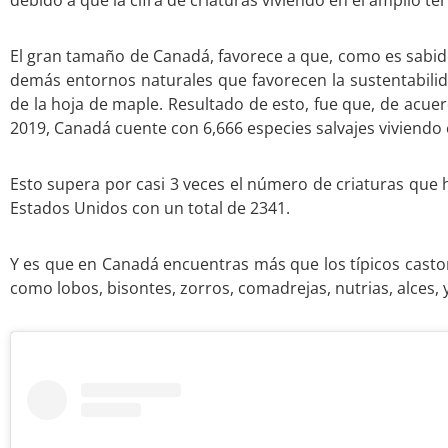
debido a que la cifra de criaturas viviendo en el amplio ter
El gran tamaño de Canadá, favorece a que, como es sabido
demás entornos naturales que favorecen la sustentabilida
de la hoja de maple. Resultado de esto, fue que, de acu
2019, Canadá cuente con 6,666 especies salvajes viviendo e
Esto supera por casi 3 veces el número de criaturas que h
Estados Unidos con un total de 2341.
Y es que en Canadá encuentras más que los típicos casto
como lobos, bisontes, zorros, comadrejas, nutrias, alces