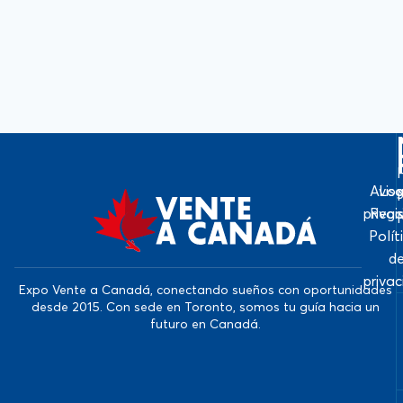
Avis
Log
priva
Regi
Polít
d
priva
Expo Vente a Canadá, conectando sueños con oportunidades
desde 2015. Con sede en Toronto, somos tu guía hacia un
futuro en Canadá.