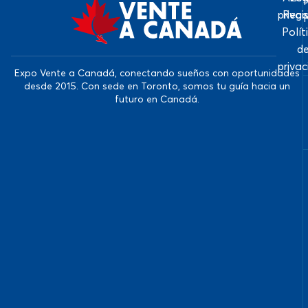
priva
Regi
Polít
d
priva
Expo Vente a Canadá, conectando sueños con oportunidades
desde 2015. Con sede en Toronto, somos tu guía hacia un
futuro en Canadá.