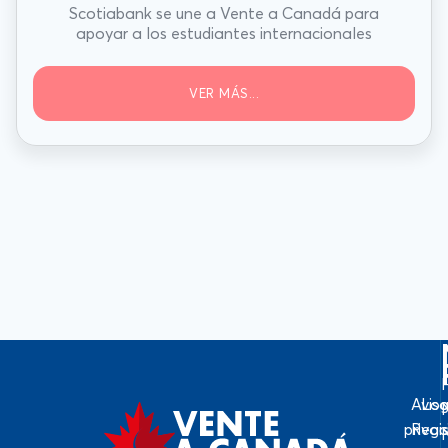
Scotiabank se une a Vente a Canadá para
apoyar a los estudiantes internacionales
VER MÁS...
Avis
Log
priva
Regi