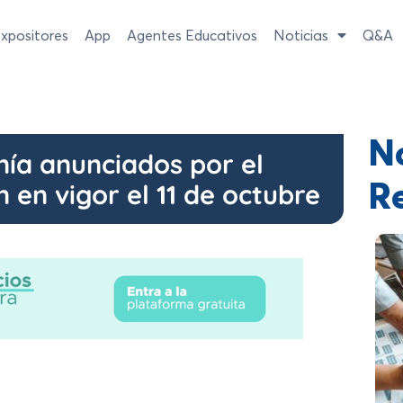
xpositores
App
Agentes Educativos
Noticias
Q&A
No
nía anunciados por el
en vigor el 11 de octubre
R