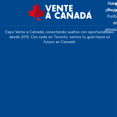
Avis
Log
priva
Regi
Polít
d
priva
Expo Vente a Canadá, conectando sueños con oportunidades
desde 2015. Con sede en Toronto, somos tu guía hacia un
futuro en Canadá.