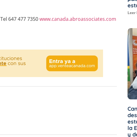
est
Leer
Tel 647 477 7350
www.canada.abroassociates.com
Can
des
est
la 
y d