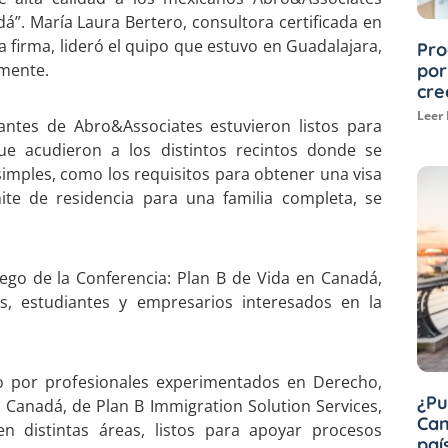
dá”. María Laura Bertero, consultora certificada en
 firma, lideró el quipo que estuvo en Guadalajara,
Pro
por
amente.
cre
Leer
tantes de Abro&Associates estuvieron listos para
e acudieron a los distintos recintos donde se
simples, como los requisitos para obtener una visa
te de residencia para una familia completa, se
uego de la Conferencia: Plan B de Vida en Canadá,
s, estudiantes y empresarios interesados en la
o por profesionales experimentados en Derecho,
¿Pu
 Canadá, de Plan B Immigration Solution Services,
Can
en distintas áreas, listos para apoyar procesos
paí