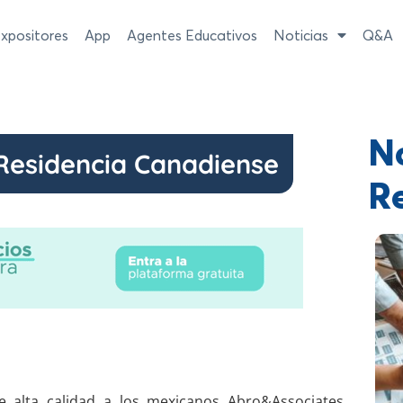
xpositores
App
Agentes Educativos
Noticias
Q&A
No
 Residencia Canadiense
R
de alta calidad a los mexicanos Abro&Associates