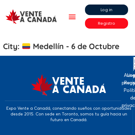
Log in
Registro
City:
Medellín - 6 de Octubre
Avis
Log
priva
Regi
Polít
d
priva
Expo Vente a Canadá, conectando sueños con oportunidades
desde 2015. Con sede en Toronto, somos tu guía hacia un
futuro en Canadá.